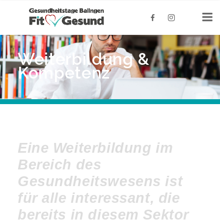
Weiterbildung
&
Kompetenz
Eine Weiterbildung im
Bereich des
Gesundheitswesens ist
für alle interessant, die
bereits in diesem Sektor