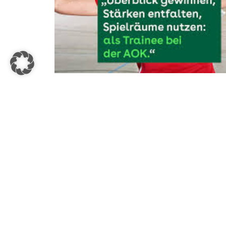
AOK - Die
Gesundheitskasse
Neckar-Alb