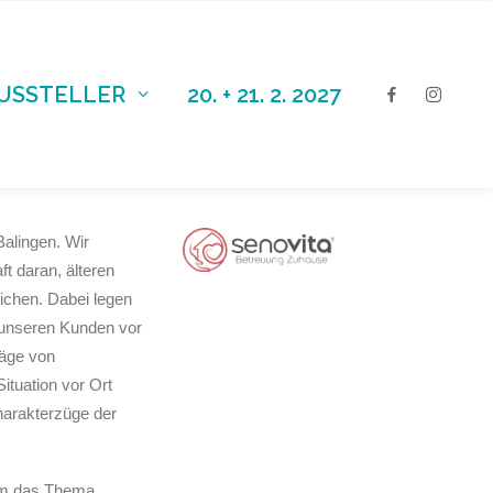
AUSSTELLER
20. + 21. 2. 2027
alingen. Wir
t daran, älteren
ichen. Dabei legen
i unseren Kunden vor
läge von
ituation vor Ort
harakterzüge der
 um das Thema