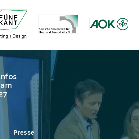
infos
t am
027
Presse