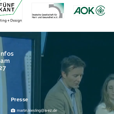
infos
t am
027
Presse
martin.kiesling@a-ez.de